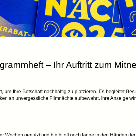
rammheft – Ihr Auftritt zum Mit
t, um Ihre Botschaft nachhaltig zu platzieren. Es begleitet 
enken an unvergessliche Filmnächte aufbewahrt. Ihre Anzeige wi
er Wochen genutzt und bleibt oft noch lange in den Händen der